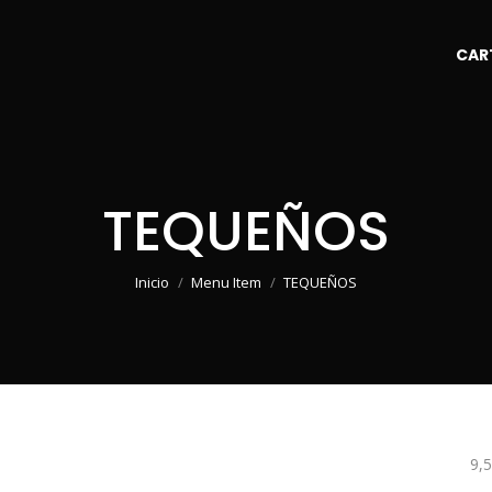
CAR
TEQUEÑOS
Estás aquí:
Inicio
Menu Item
TEQUEÑOS
9,