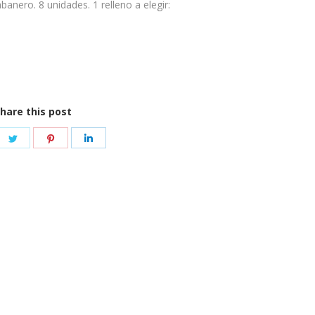
nero. 8 unidades. 1 relleno a elegir:
hare this post
re
Share
Share
Share
on
on
on
ebook
Twitter
Pinterest
LinkedIn