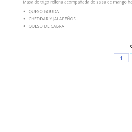
Masa de trigo rellena acompañada de salsa de mango haba
QUESO GOUDA
CHEDDAR Y JALAPEÑOS
QUESO DE CABRA
S
Sha
on
Fac