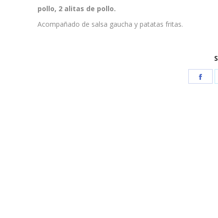
pollo, 2 alitas de pollo.
Acompañado de salsa gaucha y patatas fritas.
S
Sha
on
Fac