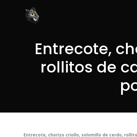
Entrecote, cho
rollitos de c
po
Entrecote, chorizo criollo, solomillo de cerdo, rollit