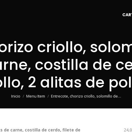
CAR
rizo criollo, solo
arne, costilla de ce
llo, 2 alitas de pol
Estás aquí:
Inicio
Menu Item
Entrecote, chorizo criollo, solomillo de…
os de carne, costilla de cerdo, filete de
24,