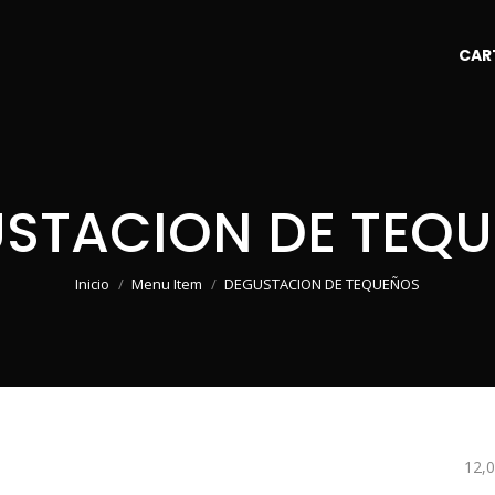
CAR
STACION DE TEQ
Estás aquí:
Inicio
Menu Item
DEGUSTACION DE TEQUEÑOS
12,