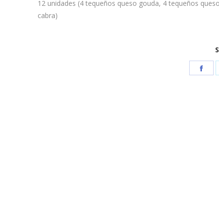
12 unidades (4 tequeños queso gouda, 4 tequeños queso
cabra)
S
Sha
on
Fac