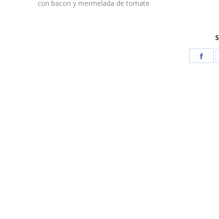
con bacon y mermelada de tomate
S
Sha
on
Fac